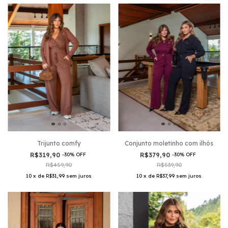
Trijunto comfy
Conjunto moletinho com ilhós
R$319,90
-
30
%
OFF
R$379,90
-
30
%
OFF
R$459,90
R$539,90
10
x
de
R$31,99
sem juros
10
x
de
R$37,99
sem juros