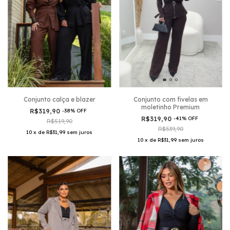
Conjunto calça e blazer
Conjunto com fivelas em
moletinho Premium
R$319,90
-
38
%
OFF
R$319,90
-
41
%
OFF
R$519,90
R$539,90
10
x
de
R$31,99
sem juros
10
x
de
R$31,99
sem juros