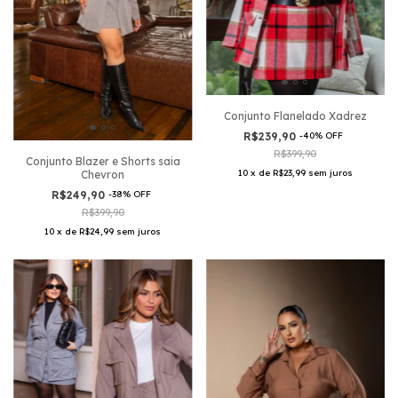
Conjunto Flanelado Xadrez
R$239,90
-
40
%
OFF
R$399,90
Conjunto Blazer e Shorts saia
10
x
de
R$23,99
sem juros
Chevron
R$249,90
-
38
%
OFF
R$399,90
10
x
de
R$24,99
sem juros