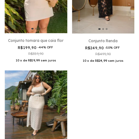
Conjunto tomara que caia flor
Conjunto Renda
R$199,90
-
44
%
OFF
R$249,90
-
50
%
OFF
R$359,90
R$499,90
10
x
de
R$19,99
sem juros
10
x
de
R$24,99
sem juros