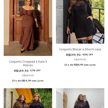
Conjunto Blazer e Shorts saia
R$299,90
-
40
%
OFF
R$499,90
Conjunto Cropped e Saia 3
10
x
de
R$29,99
sem juros
Marias
R$149,90
-
57
%
OFF
R$349,90
10
x
de
R$14,99
sem juros