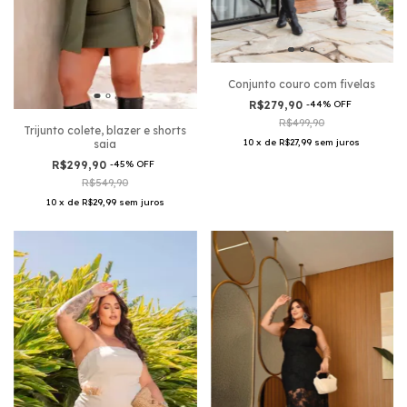
Conjunto couro com fivelas
R$279,90
-
44
%
OFF
R$499,90
Trijunto colete, blazer e shorts
10
x
de
R$27,99
sem juros
saia
R$299,90
-
45
%
OFF
R$549,90
10
x
de
R$29,99
sem juros