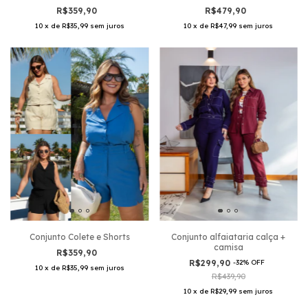
R$359,90
R$479,90
10
x
de
R$35,99
sem juros
10
x
de
R$47,99
sem juros
Conjunto Colete e Shorts
Conjunto alfaiataria calça +
camisa
R$359,90
R$299,90
-
32
%
OFF
10
x
de
R$35,99
sem juros
R$439,90
10
x
de
R$29,99
sem juros